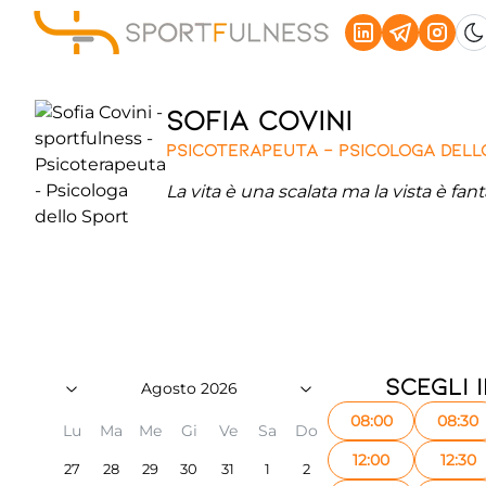
Sofia
Covini
Psicoterapeuta - Psicologa dell
La vita è una scalata ma la vista è fant
Scegli 
Agosto 2026
08:00
08:30
Lu
Ma
Me
Gi
Ve
Sa
Do
12:00
12:30
27
28
29
30
31
1
2