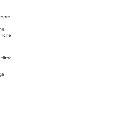
sempre
ne,
 anche
 clima
li